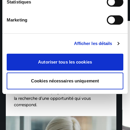
sous-traitants intervenant dans le cadre de la prestation.
Statistiques
Les données sont conservées pendant les durées
nécessaires aux finalités pour lesquelles elles sont traitées,
telles que précisées dans notre Politique de protection des
Marketing
données. Conformément au Règlement (UE) 2016/679
relatif à la protection des données à caractère personnel,
vous disposez d’un droit d’accès, de rectification, de
1 sur 4
suppression et d’opposition pour motifs légitimes, en
adressant votre demande accompagnée d’une pièce
Afficher les détails
AVANT L’EMBAUCHE
d’identité à : rgpd@sofitex.fr
Autoriser tous les cookies
Un échange personnalisé pour comprendre
votre parcours, vos compétences et vos
Cookies nécessaires uniquement
attentes. Nous vous accompagnons dans la
définition de votre projet professionnel et dans
la recherche d’une opportunité qui vous
correspond.