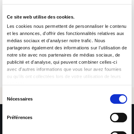
Date de publication
Ce site web utilise des cookies.
29/06/2026
Les cookies nous permettent de personnaliser le contenu
Numéro de référence
et les annonces, d'offrir des fonctionnalités relatives aux
Email *
DM1FS6DNV9EO
médias sociaux et d'analyser notre trafic. Nous
partageons également des informations sur l'utilisation de
notre site avec nos partenaires de médias sociaux, de
Postuler
publicité et d'analyse, qui peuvent combiner celles-ci
avec d'autres informations que vous leur avez fournies
Envoyer
ou qu'ils ont collectées lors de votre utilisation de leurs
services.
Sélection
*Les informations collectées par Sofitex via ce formulaire
Nécessaires
du
font l’objet d’un traitement informatisé ayant pour finalité la
consentement
gestion des fichiers de candidatures et du recrutement. Les
informations marquées d’un astérisque sont obligatoires –
Préférences
leur non-renseignement entraîne l’impossibilité de traiter la
demande. Ces informations sont exclusivement destinées
aux services de Sofitex, à ses clients et à ses éventuels