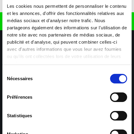
Télécharger l'application
Les cookies nous permettent de personnaliser le contenu
et les annonces, d'offrir des fonctionnalités relatives aux
médias sociaux et d'analyser notre trafic. Nous
Retrouvez nous sur
partageons également des informations sur l'utilisation de
notre site avec nos partenaires de médias sociaux, de
publicité et d'analyse, qui peuvent combiner celles-ci
avec d'autres informations que vous leur avez fournies
ou qu'ils ont collectées lors de votre utilisation de leurs
services.
Sélection
Nécessaires
Nos agences
Nos secteurs d'activité
Aide & Contact
du
consentement
Préférences
Maxiplan
Mulhouse – Industrie,
Logistique, Transport et
BTP
Statistiques
Colmar – Industrie,
Cernay – Industrie,
Logistique, Commerce,
Logistique, Bâtiment et