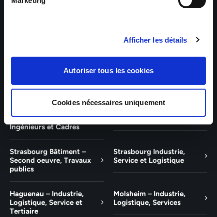
Bâtiment et Tertiaire
Tertiaire
Marketing
Guebwiller – Industrie,
Experts Paris – Tertiaire,
Logistique, Bâtiment et
Techniciens, Ingénieurs et
Afficher les détails
Tertiaire
Cadres
Experts Strasbourg –
Experts Saint-Louis –
Autoriser tous les cookies
Illkirch-Graffenstaden
Tertiaire, Techniciens,
Ingénieurs et Cadres
Cookies nécessaires uniquement
Experts Mulhouse –
Saint-Louis – Industrie,
Tertiaire, Techniciens,
Logistique, Service
Ingénieurs et Cadres
Strasbourg Bâtiment –
Strasbourg Industrie,
Second oeuvre, Travaux
Service et Logistique
publics
Haguenau – Industrie,
Molsheim – Industrie,
Logistique, Service et
Logistique, Services
Tertiaire