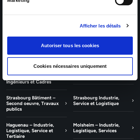
Bâtiment et Tertiaire
Tertiaire
Marketing
Guebwiller – Industrie,
Experts Paris – Tertiaire,
Logistique, Bâtiment et
Techniciens, Ingénieurs et
Afficher les détails
Tertiaire
Cadres
Experts Strasbourg –
Experts Saint-Louis –
Autoriser tous les cookies
Illkirch-Graffenstaden
Tertiaire, Techniciens,
Ingénieurs et Cadres
Cookies nécessaires uniquement
Experts Mulhouse –
Saint-Louis – Industrie,
Tertiaire, Techniciens,
Logistique, Service
Ingénieurs et Cadres
Strasbourg Bâtiment –
Strasbourg Industrie,
Second oeuvre, Travaux
Service et Logistique
publics
Haguenau – Industrie,
Molsheim – Industrie,
Logistique, Service et
Logistique, Services
Tertiaire