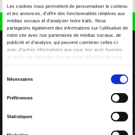
Télécharger l'application
Les cookies nous permettent de personnaliser le contenu
et les annonces, d'offrir des fonctionnalités relatives aux
médias sociaux et d'analyser notre trafic. Nous
Retrouvez nous sur
partageons également des informations sur l'utilisation de
notre site avec nos partenaires de médias sociaux, de
publicité et d'analyse, qui peuvent combiner celles-ci
avec d'autres informations que vous leur avez fournies
ou qu'ils ont collectées lors de votre utilisation de leurs
services.
Sélection
Nécessaires
Nos agences
Nos secteurs d'activité
Aide & Contact
du
consentement
Préférences
Maxiplan
Mulhouse – Industrie,
Logistique, Transport et
BTP
Statistiques
Colmar – Industrie,
Cernay – Industrie,
Logistique, Commerce,
Logistique, Bâtiment et