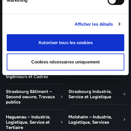
Bâtiment et Tertiaire
Tertiaire
Marketing
Guebwiller – Industrie,
Experts Paris – Tertiaire,
Logistique, Bâtiment et
Techniciens, Ingénieurs et
Afficher les détails
Tertiaire
Cadres
Experts Strasbourg –
Experts Saint-Louis –
Autoriser tous les cookies
Illkirch-Graffenstaden
Tertiaire, Techniciens,
Ingénieurs et Cadres
Cookies nécessaires uniquement
Experts Mulhouse –
Saint-Louis – Industrie,
Tertiaire, Techniciens,
Logistique, Service
Ingénieurs et Cadres
Strasbourg Bâtiment –
Strasbourg Industrie,
Second oeuvre, Travaux
Service et Logistique
publics
Haguenau – Industrie,
Molsheim – Industrie,
Logistique, Service et
Logistique, Services
Tertiaire