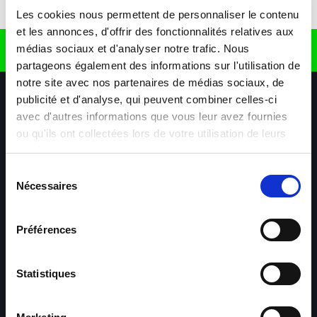
Télécharger l'application
Les cookies nous permettent de personnaliser le contenu
et les annonces, d'offrir des fonctionnalités relatives aux
médias sociaux et d'analyser notre trafic. Nous
Retrouvez nous sur
partageons également des informations sur l'utilisation de
notre site avec nos partenaires de médias sociaux, de
publicité et d'analyse, qui peuvent combiner celles-ci
avec d'autres informations que vous leur avez fournies
ou qu'ils ont collectées lors de votre utilisation de leurs
services.
Sélection
Nécessaires
Nos agences
Nos secteurs d'activité
Aide & Contact
du
consentement
Préférences
Maxiplan
Mulhouse – Industrie,
Logistique, Transport et
BTP
Statistiques
Colmar – Industrie,
Cernay – Industrie,
Logistique, Commerce,
Logistique, Bâtiment et