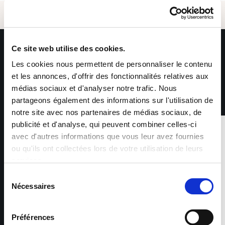
Ce site web utilise des cookies.
Les cookies nous permettent de personnaliser le contenu
et les annonces, d'offrir des fonctionnalités relatives aux
Email *
médias sociaux et d'analyser notre trafic. Nous
partageons également des informations sur l'utilisation de
notre site avec nos partenaires de médias sociaux, de
publicité et d'analyse, qui peuvent combiner celles-ci
avec d'autres informations que vous leur avez fournies
1 sur 4
Envoyer
ou qu'ils ont collectées lors de votre utilisation de leurs
AVANT L’EMBAUCHE
services.
Sélection
*Les informations collectées par Sofitex via ce formulaire
Nécessaires
du
font l’objet d’un traitement informatisé ayant pour finalité la
consentement
gestion des fichiers de candidatures et du recrutement. Les
Un échange personnalisé pour comprendre
informations marquées d’un astérisque sont obligatoires –
votre parcours, vos compétences et vos
Préférences
leur non-renseignement entraîne l’impossibilité de traiter la