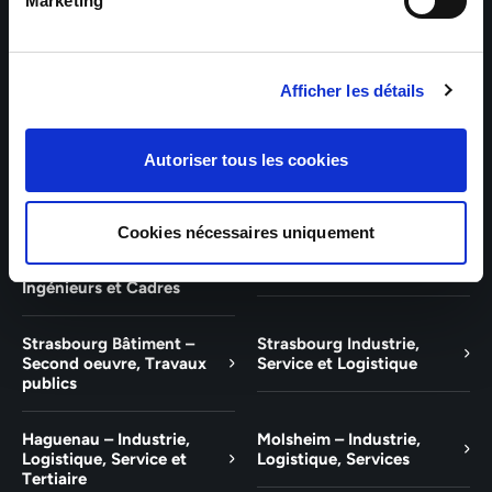
Bâtiment et Tertiaire
Tertiaire
Marketing
Guebwiller – Industrie,
Experts Paris – Tertiaire,
Logistique, Bâtiment et
Techniciens, Ingénieurs et
Afficher les détails
Tertiaire
Cadres
Experts Strasbourg –
Experts Saint-Louis –
Autoriser tous les cookies
Illkirch-Graffenstaden
Tertiaire, Techniciens,
Ingénieurs et Cadres
Cookies nécessaires uniquement
Experts Mulhouse –
Saint-Louis – Industrie,
Tertiaire, Techniciens,
Logistique, Service
Ingénieurs et Cadres
Strasbourg Bâtiment –
Strasbourg Industrie,
Second oeuvre, Travaux
Service et Logistique
publics
Haguenau – Industrie,
Molsheim – Industrie,
Logistique, Service et
Logistique, Services
Tertiaire