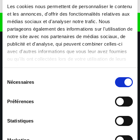
Télécharger l'application
Les cookies nous permettent de personnaliser le contenu
et les annonces, d'offrir des fonctionnalités relatives aux
médias sociaux et d'analyser notre trafic. Nous
Retrouvez nous sur
partageons également des informations sur l'utilisation de
notre site avec nos partenaires de médias sociaux, de
publicité et d'analyse, qui peuvent combiner celles-ci
avec d'autres informations que vous leur avez fournies
ou qu'ils ont collectées lors de votre utilisation de leurs
services.
Sélection
Nécessaires
Nos agences
Nos secteurs d'activité
Aide & Contact
du
consentement
Préférences
Maxiplan
Mulhouse – Industrie,
Logistique, Transport et
BTP
Statistiques
Colmar – Industrie,
Cernay – Industrie,
Logistique, Commerce,
Logistique, Bâtiment et