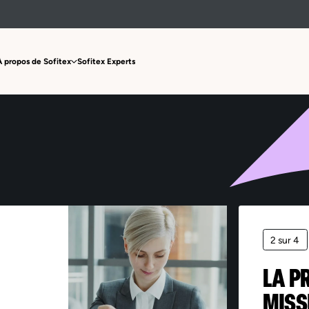
Offre non trouvée
À propos de Sofitex
Sofitex Experts
2 sur 4
LA P
MISS