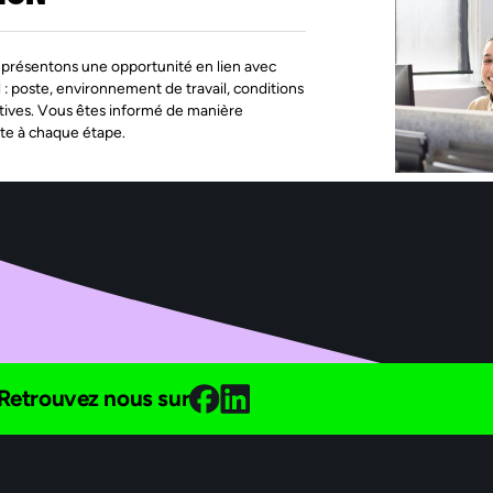
présentons une opportunité en lien avec
l : poste, environnement de travail, conditions
tives. Vous êtes informé de manière
te à chaque étape.
Retrouvez nous sur