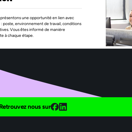
présentons une opportunité en lien avec
l : poste, environnement de travail, conditions
tives. Vous êtes informé de manière
te à chaque étape.
Retrouvez nous sur