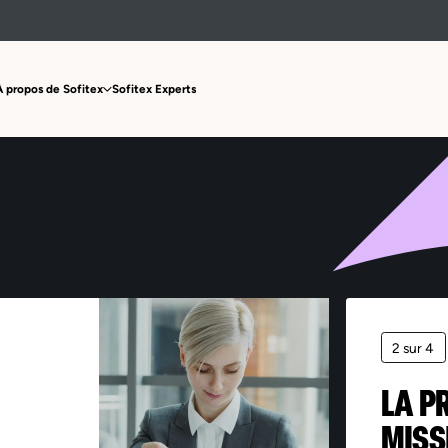
Offre non trouvée
À propos de Sofitex
Sofitex Experts
2 sur 4
LA P
MISS