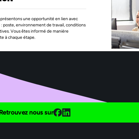
présentons une opportunité en lien avec
l : poste, environnement de travail, conditions
tives. Vous êtes informé de manière
te à chaque étape.
Retrouvez nous sur