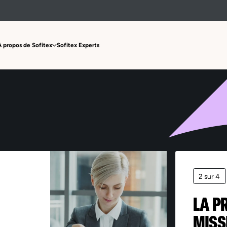
Offre non trouvée
À propos de Sofitex
Sofitex Experts
2 sur 4
LA P
MISS