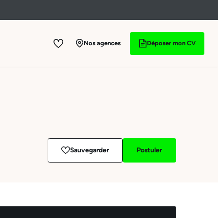
Nos agences
Déposer mon CV
Sauvegarder
Postuler