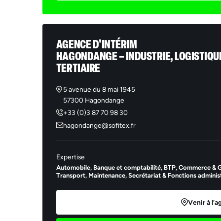
AGENCE D'INTÉRIM
HAGONDANGE – INDUSTRIE, LOGISTIQUE
TERTIAIRE
5 avenue du 8 mai 1945
57300 Hagondange
+33 (0)3 87 70 98 30
hagondange@sofitex.fr
Ema
Expertise
Automobile,
Banque et comptabilité,
BTP,
Commerce & Gr
Transport,
Maintenance,
Secrétariat & Fonctions administ
Venir à l’