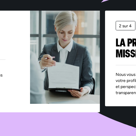
2 sur 4
LA P
MISS
Nous vous 
us
votre profi
et perspec
transparen