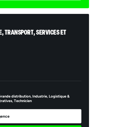
, TRANSPORT, SERVICES ET
il *
ande distribution,
Industrie,
Logistique &
ratives,
Technicien
Envoyer
agence