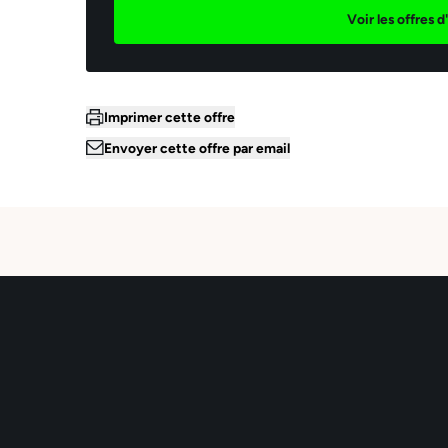
Voir les offres 
*Le
aya
mar
la 
ses
pen
dan
Imprimer cette offre
la 
sup
Envoyer cette offre par email
piè