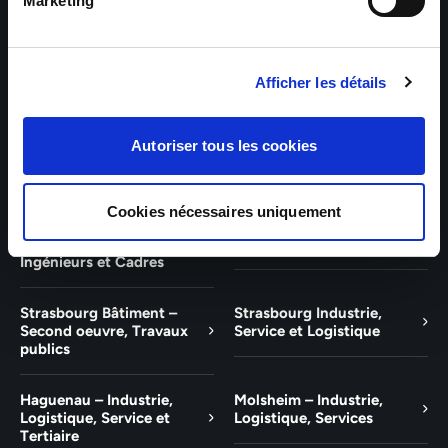
Bâtiment et Tertiaire
Tertiaire
Marketing
Guebwiller – Industrie,
Experts Paris – Tertiaire,
Logistique, Bâtiment et
Techniciens, Ingénieurs et
Afficher les détails
Tertiaire
Cadres
Experts Strasbourg –
Experts Saint-Louis –
Autoriser tous les cookies
Illkirch-Graffenstaden
Tertiaire, Techniciens,
Ingénieurs et Cadres
Cookies nécessaires uniquement
Experts Mulhouse –
Saint-Louis – Industrie,
Tertiaire, Techniciens,
Logistique, Service
Ingénieurs et Cadres
Strasbourg Bâtiment –
Strasbourg Industrie,
Second oeuvre, Travaux
Service et Logistique
publics
Haguenau – Industrie,
Molsheim – Industrie,
Logistique, Service et
Logistique, Services
Tertiaire