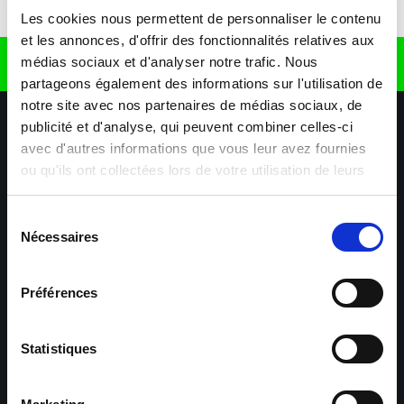
Télécharger l'application
Les cookies nous permettent de personnaliser le contenu
et les annonces, d'offrir des fonctionnalités relatives aux
médias sociaux et d'analyser notre trafic. Nous
Retrouvez nous sur
partageons également des informations sur l'utilisation de
notre site avec nos partenaires de médias sociaux, de
publicité et d'analyse, qui peuvent combiner celles-ci
avec d'autres informations que vous leur avez fournies
ou qu'ils ont collectées lors de votre utilisation de leurs
services.
Sélection
Nécessaires
Nos agences
Nos secteurs d'activité
Aide & Contact
du
consentement
Préférences
Maxiplan
Mulhouse – Industrie,
Logistique, Transport et
BTP
Statistiques
Colmar – Industrie,
Cernay – Industrie,
Logistique, Commerce,
Logistique, Bâtiment et