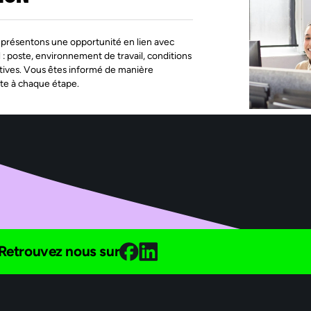
présentons une opportunité en lien avec
l : poste, environnement de travail, conditions
tives. Vous êtes informé de manière
te à chaque étape.
Retrouvez nous sur