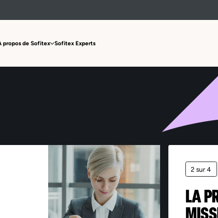
Offre non trouvée
À propos de Sofitex
Sofitex Experts
2 sur 4
LA P
MISS