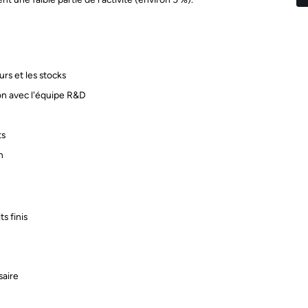
rs et les stocks
ion avec l'équipe R&D
ts
n
s finis
saire