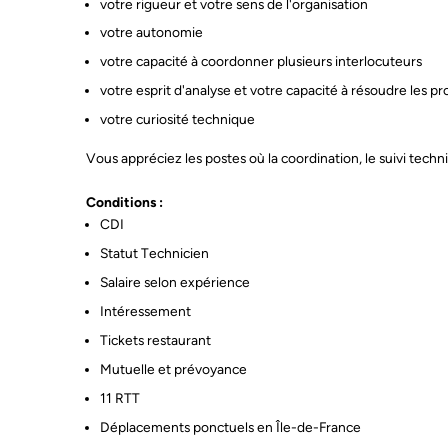
votre rigueur et votre sens de l'organisation
*Le
votre autonomie
aya
mar
votre capacité à coordonner plusieurs interlocuteurs
la 
ses
votre esprit d'analyse et votre capacité à résoudre les p
pen
dan
votre curiosité technique
la 
sup
piè
Vous appréciez les postes où la coordination, le suivi techn
Conditions :
CDI
Statut Technicien
Salaire selon expérience
Intéressement
Tickets restaurant
Mutuelle et prévoyance
11 RTT
Déplacements ponctuels en Île-de-France