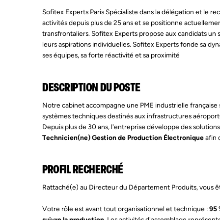
Sofitex Experts Paris Spécialiste dans la délégation et le r
activités depuis plus de 25 ans et se positionne actuellem
transfrontaliers. Sofitex Experts propose aux candidats un s
leurs aspirations individuelles. Sofitex Experts fonde sa d
ses équipes, sa forte réactivité et sa proximité
DESCRIPTION DU POSTE
Notre cabinet accompagne une PME industrielle française sp
systèmes techniques destinés aux infrastructures aéroport
Depuis plus de 30 ans, l'entreprise développe des solution
Technicien(ne) Gestion de Production Électronique
afin 
PROFIL RECHERCHÉ
Rattaché(e) au Directeur du Département Produits, vous êt
Votre rôle est avant tout organisationnel et technique :
95 
suivre la production
. Les activités d'assemblage représenten