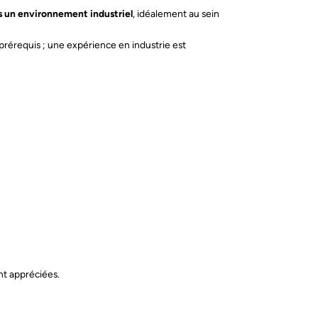
s un environnement industriel
, idéalement au sein
prérequis ; une expérience en industrie est
il *
nt appréciées.
Envoyer