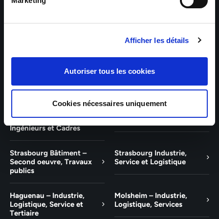
Bâtiment et Tertiaire
Tertiaire
Marketing
Guebwiller – Industrie,
Experts Paris – Tertiaire,
Logistique, Bâtiment et
Techniciens, Ingénieurs et
Afficher les détails
Tertiaire
Cadres
Experts Strasbourg –
Experts Saint-Louis –
Autoriser tous les cookies
Illkirch-Graffenstaden
Tertiaire, Techniciens,
Ingénieurs et Cadres
Cookies nécessaires uniquement
Experts Mulhouse –
Saint-Louis – Industrie,
Tertiaire, Techniciens,
Logistique, Service
Ingénieurs et Cadres
Strasbourg Bâtiment –
Strasbourg Industrie,
Second oeuvre, Travaux
Service et Logistique
publics
Haguenau – Industrie,
Molsheim – Industrie,
Logistique, Service et
Logistique, Services
Tertiaire