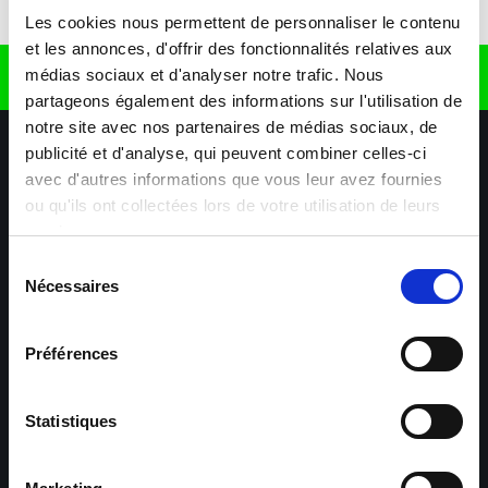
Télécharger l'application
Les cookies nous permettent de personnaliser le contenu
et les annonces, d'offrir des fonctionnalités relatives aux
médias sociaux et d'analyser notre trafic. Nous
Retrouvez nous sur
partageons également des informations sur l'utilisation de
notre site avec nos partenaires de médias sociaux, de
publicité et d'analyse, qui peuvent combiner celles-ci
avec d'autres informations que vous leur avez fournies
ou qu'ils ont collectées lors de votre utilisation de leurs
services.
Sélection
Nécessaires
Nos agences
Nos secteurs d'activité
Aide & Contact
du
consentement
Préférences
Maxiplan
Mulhouse – Industrie,
Logistique, Transport et
BTP
Statistiques
Colmar – Industrie,
Cernay – Industrie,
Logistique, Commerce,
Logistique, Bâtiment et