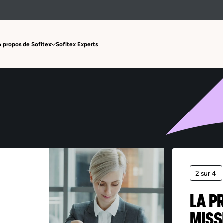
Offre non trouvée
À propos de Sofitex
Sofitex Experts
2 sur 4
LA P
MISS