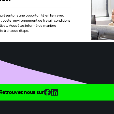
présentons une opportunité en lien avec
l : poste, environnement de travail, conditions
tives. Vous êtes informé de manière
te à chaque étape.
Retrouvez nous sur