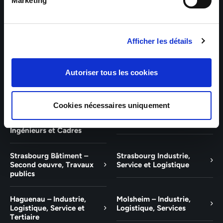
Bâtiment et Tertiaire
Tertiaire
Marketing
Guebwiller – Industrie,
Experts Paris – Tertiaire,
Logistique, Bâtiment et
Techniciens, Ingénieurs et
Afficher les détails
Tertiaire
Cadres
Experts Strasbourg –
Experts Saint-Louis –
Autoriser tous les cookies
Illkirch-Graffenstaden
Tertiaire, Techniciens,
Ingénieurs et Cadres
Cookies nécessaires uniquement
Experts Mulhouse –
Saint-Louis – Industrie,
Tertiaire, Techniciens,
Logistique, Service
Ingénieurs et Cadres
Strasbourg Bâtiment –
Strasbourg Industrie,
Second oeuvre, Travaux
Service et Logistique
publics
Haguenau – Industrie,
Molsheim – Industrie,
Logistique, Service et
Logistique, Services
Tertiaire