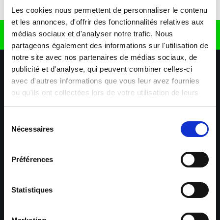
Télécharger l'application
Les cookies nous permettent de personnaliser le contenu
et les annonces, d'offrir des fonctionnalités relatives aux
médias sociaux et d'analyser notre trafic. Nous
Retrouvez nous sur
partageons également des informations sur l'utilisation de
notre site avec nos partenaires de médias sociaux, de
publicité et d'analyse, qui peuvent combiner celles-ci
avec d'autres informations que vous leur avez fournies
ou qu'ils ont collectées lors de votre utilisation de leurs
services.
Sélection
Nécessaires
Nos agences
Nos secteurs d'activité
Aide & Contact
du
consentement
Préférences
Maxiplan
Mulhouse – Industrie,
Logistique, Transport et
BTP
Statistiques
Colmar – Industrie,
Cernay – Industrie,
Logistique, Commerce,
Logistique, Bâtiment et