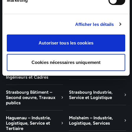
Bâtiment et Tertiaire
Tertiaire
Marketing
Guebwiller – Industrie,
Experts Paris – Tertiaire,
Logistique, Bâtiment et
Techniciens, Ingénieurs et
Afficher les détails
Tertiaire
Cadres
Experts Strasbourg –
Experts Saint-Louis –
Autoriser tous les cookies
Illkirch-Graffenstaden
Tertiaire, Techniciens,
Ingénieurs et Cadres
Cookies nécessaires uniquement
Experts Mulhouse –
Saint-Louis – Industrie,
Tertiaire, Techniciens,
Logistique, Service
Ingénieurs et Cadres
Strasbourg Bâtiment –
Strasbourg Industrie,
Second oeuvre, Travaux
Service et Logistique
publics
Haguenau – Industrie,
Molsheim – Industrie,
Logistique, Service et
Logistique, Services
Tertiaire