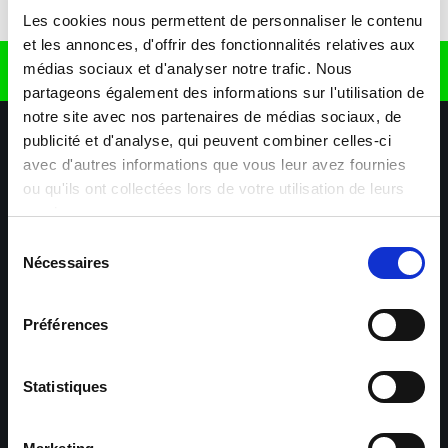
Télécharger l'application
Les cookies nous permettent de personnaliser le contenu
et les annonces, d'offrir des fonctionnalités relatives aux
médias sociaux et d'analyser notre trafic. Nous
Retrouvez nous sur
partageons également des informations sur l'utilisation de
notre site avec nos partenaires de médias sociaux, de
publicité et d'analyse, qui peuvent combiner celles-ci
avec d'autres informations que vous leur avez fournies
ou qu'ils ont collectées lors de votre utilisation de leurs
services.
Sélection
Nécessaires
Nos agences
Nos secteurs d'activité
Aide & Contact
du
consentement
Préférences
Maxiplan
Mulhouse – Industrie,
Logistique, Transport et
BTP
Statistiques
Colmar – Industrie,
Cernay – Industrie,
Logistique, Commerce,
Logistique, Bâtiment et