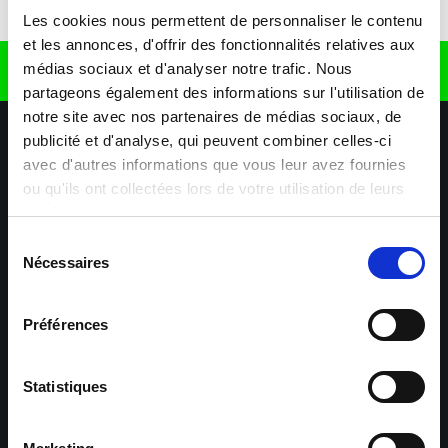
Télécharger l'application
Les cookies nous permettent de personnaliser le contenu
et les annonces, d'offrir des fonctionnalités relatives aux
médias sociaux et d'analyser notre trafic. Nous
Retrouvez nous sur
partageons également des informations sur l'utilisation de
notre site avec nos partenaires de médias sociaux, de
publicité et d'analyse, qui peuvent combiner celles-ci
avec d'autres informations que vous leur avez fournies
ou qu'ils ont collectées lors de votre utilisation de leurs
services.
Sélection
Nécessaires
Nos agences
Nos secteurs d'activité
Aide & Contact
du
consentement
Préférences
Maxiplan
Mulhouse – Industrie,
Logistique, Transport et
BTP
Statistiques
Colmar – Industrie,
Cernay – Industrie,
Logistique, Commerce,
Logistique, Bâtiment et