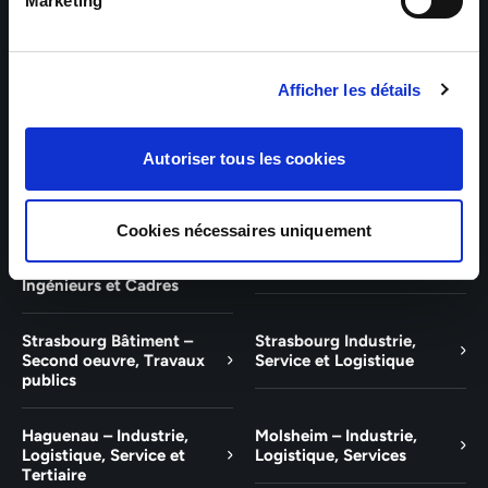
Bâtiment et Tertiaire
Tertiaire
Marketing
Guebwiller – Industrie,
Experts Paris – Tertiaire,
Logistique, Bâtiment et
Techniciens, Ingénieurs et
Afficher les détails
Tertiaire
Cadres
Experts Strasbourg –
Experts Saint-Louis –
Autoriser tous les cookies
Illkirch-Graffenstaden
Tertiaire, Techniciens,
Ingénieurs et Cadres
Cookies nécessaires uniquement
Experts Mulhouse –
Saint-Louis – Industrie,
Tertiaire, Techniciens,
Logistique, Service
Ingénieurs et Cadres
Strasbourg Bâtiment –
Strasbourg Industrie,
Second oeuvre, Travaux
Service et Logistique
publics
Haguenau – Industrie,
Molsheim – Industrie,
Logistique, Service et
Logistique, Services
Tertiaire