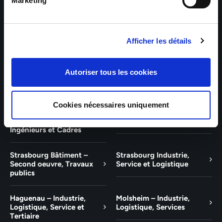
Bâtiment et Tertiaire
Tertiaire
Marketing
Guebwiller – Industrie,
Experts Paris – Tertiaire,
Logistique, Bâtiment et
Techniciens, Ingénieurs et
Afficher les détails
Tertiaire
Cadres
Experts Strasbourg –
Experts Saint-Louis –
Autoriser tous les cookies
Illkirch-Graffenstaden
Tertiaire, Techniciens,
Ingénieurs et Cadres
Cookies nécessaires uniquement
Experts Mulhouse –
Saint-Louis – Industrie,
Tertiaire, Techniciens,
Logistique, Service
Ingénieurs et Cadres
Strasbourg Bâtiment –
Strasbourg Industrie,
Second oeuvre, Travaux
Service et Logistique
publics
Haguenau – Industrie,
Molsheim – Industrie,
Logistique, Service et
Logistique, Services
Tertiaire