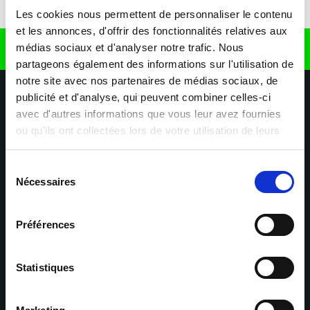
Télécharger l'application
Les cookies nous permettent de personnaliser le contenu
et les annonces, d'offrir des fonctionnalités relatives aux
médias sociaux et d'analyser notre trafic. Nous
Retrouvez nous sur
partageons également des informations sur l'utilisation de
notre site avec nos partenaires de médias sociaux, de
publicité et d'analyse, qui peuvent combiner celles-ci
avec d'autres informations que vous leur avez fournies
ou qu'ils ont collectées lors de votre utilisation de leurs
services.
Sélection
Nécessaires
Nos agences
Nos secteurs d'activité
Aide & Contact
du
consentement
Préférences
Maxiplan
Mulhouse – Industrie,
Logistique, Transport et
BTP
Statistiques
Colmar – Industrie,
Cernay – Industrie,
Logistique, Commerce,
Logistique, Bâtiment et