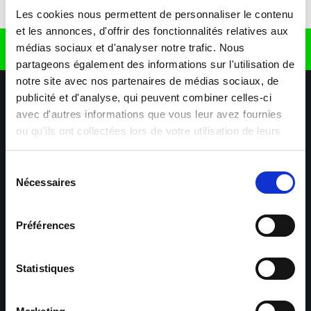
Télécharger l'application
Les cookies nous permettent de personnaliser le contenu
et les annonces, d'offrir des fonctionnalités relatives aux
médias sociaux et d'analyser notre trafic. Nous
Retrouvez nous sur
partageons également des informations sur l'utilisation de
notre site avec nos partenaires de médias sociaux, de
publicité et d'analyse, qui peuvent combiner celles-ci
avec d'autres informations que vous leur avez fournies
ou qu'ils ont collectées lors de votre utilisation de leurs
services.
Sélection
Nécessaires
Nos agences
Nos secteurs d'activité
Aide & Contact
du
consentement
Préférences
Maxiplan
Mulhouse – Industrie,
Logistique, Transport et
BTP
Statistiques
Colmar – Industrie,
Cernay – Industrie,
Logistique, Commerce,
Logistique, Bâtiment et