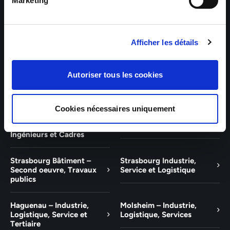
Bâtiment et Tertiaire
Tertiaire
Marketing
Guebwiller – Industrie,
Experts Paris – Tertiaire,
Logistique, Bâtiment et
Techniciens, Ingénieurs et
Afficher les détails
Tertiaire
Cadres
Experts Strasbourg –
Experts Saint-Louis –
Autoriser tous les cookies
Illkirch-Graffenstaden
Tertiaire, Techniciens,
Ingénieurs et Cadres
Cookies nécessaires uniquement
Experts Mulhouse –
Saint-Louis – Industrie,
Tertiaire, Techniciens,
Logistique, Service
Ingénieurs et Cadres
Strasbourg Bâtiment –
Strasbourg Industrie,
Second oeuvre, Travaux
Service et Logistique
publics
Haguenau – Industrie,
Molsheim – Industrie,
Logistique, Service et
Logistique, Services
Tertiaire