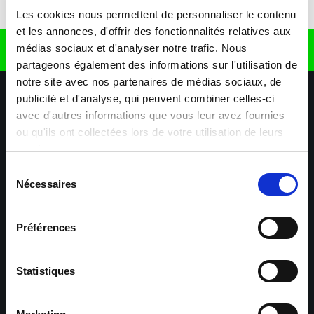
Télécharger l'application
Les cookies nous permettent de personnaliser le contenu
et les annonces, d'offrir des fonctionnalités relatives aux
médias sociaux et d'analyser notre trafic. Nous
Retrouvez nous sur
partageons également des informations sur l'utilisation de
notre site avec nos partenaires de médias sociaux, de
publicité et d'analyse, qui peuvent combiner celles-ci
avec d'autres informations que vous leur avez fournies
ou qu'ils ont collectées lors de votre utilisation de leurs
services.
Sélection
Nécessaires
Nos agences
Nos secteurs d'activité
Aide & Contact
du
consentement
Préférences
Maxiplan
Mulhouse – Industrie,
Logistique, Transport et
BTP
Statistiques
Colmar – Industrie,
Cernay – Industrie,
Logistique, Commerce,
Logistique, Bâtiment et