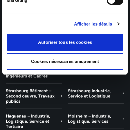
Bâtiment et Tertiaire
Tertiaire
Marketing
Guebwiller – Industrie,
Experts Paris – Tertiaire,
Logistique, Bâtiment et
Techniciens, Ingénieurs et
Afficher les détails
Tertiaire
Cadres
Experts Strasbourg –
Experts Saint-Louis –
Autoriser tous les cookies
Illkirch-Graffenstaden
Tertiaire, Techniciens,
Ingénieurs et Cadres
Cookies nécessaires uniquement
Experts Mulhouse –
Saint-Louis – Industrie,
Tertiaire, Techniciens,
Logistique, Service
Ingénieurs et Cadres
Strasbourg Bâtiment –
Strasbourg Industrie,
Second oeuvre, Travaux
Service et Logistique
publics
Haguenau – Industrie,
Molsheim – Industrie,
Logistique, Service et
Logistique, Services
Tertiaire